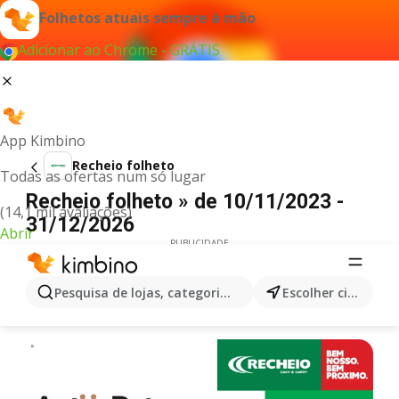
Folhetos atuais sempre à mão
Adicionar ao Chrome - GRÁTIS
App Kimbino
Recheio folheto
Todas as ofertas num só lugar
Recheio folheto » de 10/11/2023 -
(14,1 mil avaliações)
31/12/2026
Abrir
PUBLICIDADE
Pesquisa de lojas, categorias,produtos...
Escolher cidade