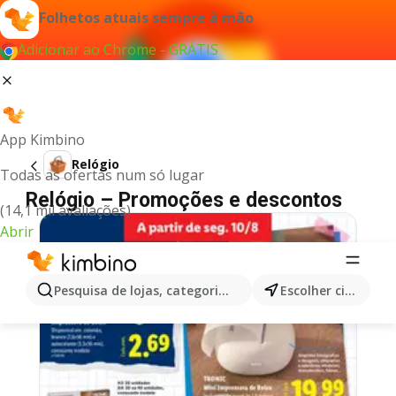
Folhetos atuais sempre à mão
Adicionar ao Chrome - GRÁTIS
App Kimbino
Relógio
Todas as ofertas num só lugar
Relógio – Promoções e descontos
(14,1 mil avaliações)
Abrir
Pesquisa de lojas, categorias,produtos...
Escolher cidade