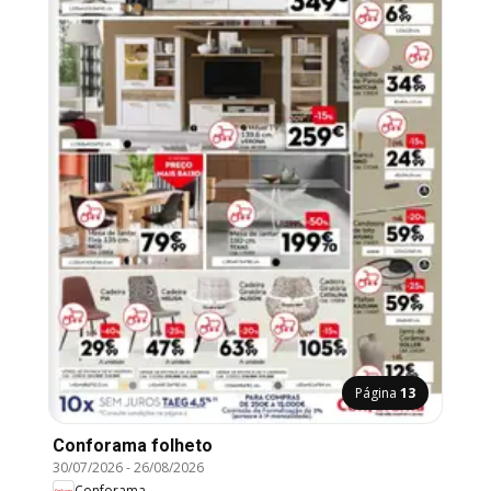
Página
13
Conforama folheto
30/07/2026
-
26/08/2026
Conforama