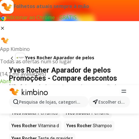
Folhetos atuais sempre à mão
Adicionar ao Chrome - GRÁTIS
App Kimbino
Yves Rocher Aparador de pelos
Todas as ofertas num só lugar
Yves Rocher Aparador de pelos
(14,1 mil avaliações)
Promoções - Compare descontos
Abrir
Não foi possível encontrar quaisquer resultados
para este termo.
Mais produtos em Yves Rocher
Pesquisa de lojas, categorias,produtos...
Escolher cidade
Yves Rocher
Perfumes
Yves Rocher
Perfume
Yves Rocher
Vitamina d
Yves Rocher
Shampoo
Yves Rocher
Teste de gravidez