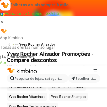
Folhetos atuais sempre à mão
Adicionar ao Chrome - GRÁTIS
App Kimbino
Yves Rocher Alisador
Todas as ofertas num só lugar
Yves Rocher Alisador Promoções -
(14,1 mil avaliações)
Compare descontos
Abrir
Não foi possível encontrar quaisquer resultados
para este termo.
Mais produtos em Yves Rocher
Pesquisa de lojas, categorias,produtos...
Escolher cidade
Yves Rocher
Perfumes
Yves Rocher
Perfume
Yves Rocher
Vitamina d
Yves Rocher
Shampoo
Yves Rocher
Teste de gravidez