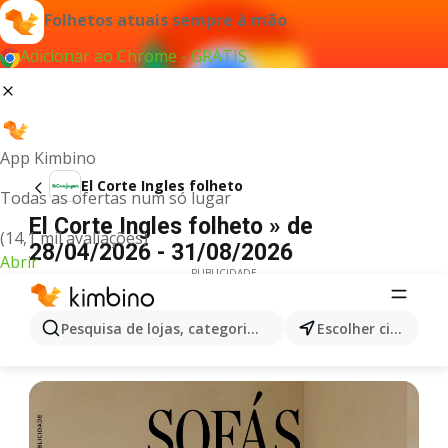
Folhetos atuais sempre à mão
Adicionar ao Chrome - GRÁTIS
App Kimbino
El Corte Ingles folheto
Todas as ofertas num só lugar
El Corte Ingles folheto » de
(14,1 mil avaliações)
28/04/2026 - 31/08/2026
Abrir
PUBLICIDADE
Pesquisa de lojas, categorias,produtos...
Escolher cidade