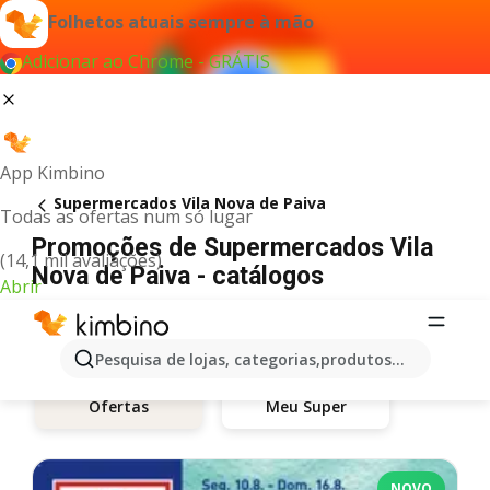
Folhetos atuais sempre à mão
Adicionar ao Chrome - GRÁTIS
App Kimbino
Supermercados Vila Nova de Paiva
Todas as ofertas num só lugar
Promoções de Supermercados Vila
(14,1 mil avaliações)
Nova de Paiva - catálogos
Abrir
Pesquisa de lojas, categorias,produtos...
Meu Super
Ofertas
NOVO