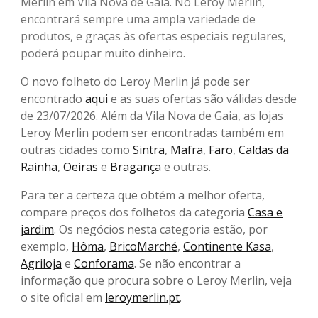
Merlin em Vila Nova de Gaia. No Leroy Merlin,
encontrará sempre uma ampla variedade de
produtos, e graças às ofertas especiais regulares,
poderá poupar muito dinheiro.
O novo folheto do Leroy Merlin já pode ser
encontrado
aqui
e as suas ofertas são válidas desde
de 23/07/2026. Além da Vila Nova de Gaia, as lojas
Leroy Merlin podem ser encontradas também em
outras cidades como
Sintra
,
Mafra
,
Faro
,
Caldas da
Rainha
,
Oeiras
e
Bragança
e outras.
Para ter a certeza que obtém a melhor oferta,
compare preços dos folhetos da categoria
Casa e
jardim
. Os negócios nesta categoria estão, por
exemplo,
Hôma
,
BricoMarché
,
Continente Kasa
,
Agriloja
e
Conforama
. Se não encontrar a
informação que procura sobre o Leroy Merlin, veja
o site oficial em
leroymerlin.pt
.