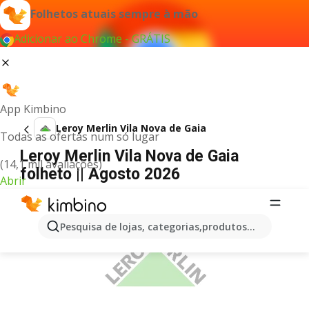
Folhetos atuais sempre à mão
Adicionar ao Chrome - GRÁTIS
App Kimbino
Leroy Merlin Vila Nova de Gaia
Todas as ofertas num só lugar
Leroy Merlin Vila Nova de Gaia
(14,1 mil avaliações)
folheto || Agosto 2026
Abrir
PUBLICIDADE
Pesquisa de lojas, categorias,produtos...