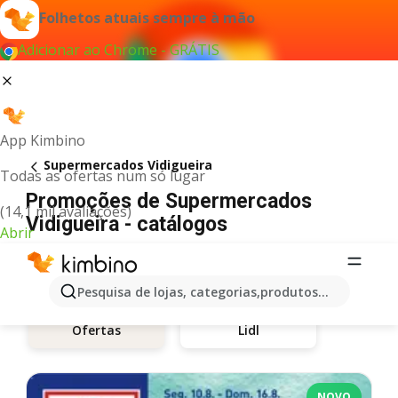
Folhetos atuais sempre à mão
Adicionar ao Chrome - GRÁTIS
App Kimbino
Supermercados Vidigueira
Todas as ofertas num só lugar
Promoções de Supermercados
(14,1 mil avaliações)
Vidigueira - catálogos
Abrir
Pesquisa de lojas, categorias,produtos...
Lidl
Ofertas
NOVO