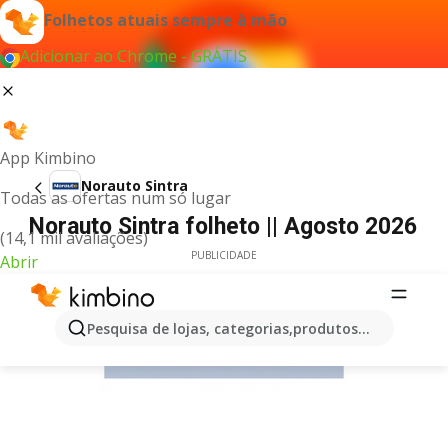
Folhetos atuais sempre à mão
Adicionar ao Chrome - GRÁTIS
App Kimbino
Norauto Sintra
Todas as ofertas num só lugar
Norauto Sintra folheto || Agosto 2026
(14,1 mil avaliações)
PUBLICIDADE
Abrir
Pesquisa de lojas, categorias,produtos...