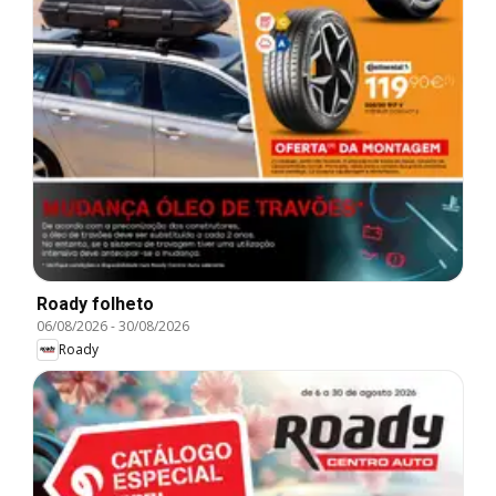
Roady folheto
06/08/2026
-
30/08/2026
Roady