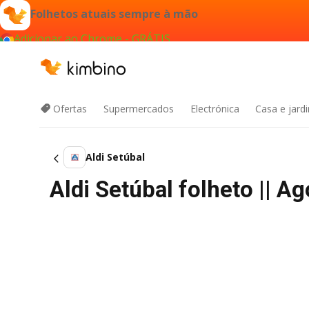
Folhetos atuais sempre à mão
Adicionar ao Chrome - GRÁTIS
Ofertas
Supermercados
Electrónica
Casa e jard
Aldi Setúbal
Aldi Setúbal folheto || A