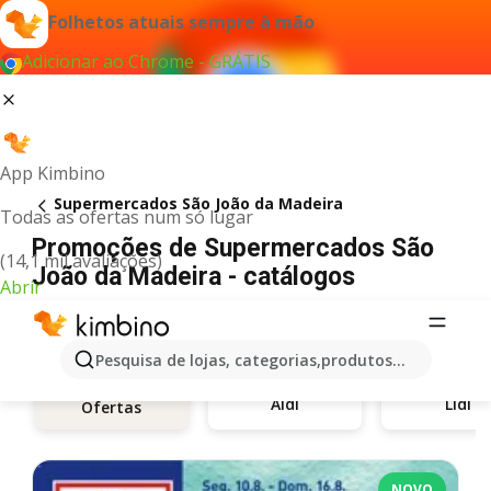
Folhetos atuais sempre à mão
Adicionar ao Chrome - GRÁTIS
App Kimbino
Supermercados São João da Madeira
Todas as ofertas num só lugar
Promoções de Supermercados São
(14,1 mil avaliações)
João da Madeira - catálogos
Abrir
Pesquisa de lojas, categorias,produtos...
Aldi
Lidl
Ofertas
NOVO