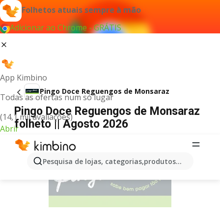
Folhetos atuais sempre à mão
Adicionar ao Chrome - GRÁTIS
App Kimbino
Pingo Doce Reguengos de Monsaraz
Todas as ofertas num só lugar
Pingo Doce Reguengos de Monsaraz
(14,1 mil avaliações)
folheto || Agosto 2026
Abrir
PUBLICIDADE
Pesquisa de lojas, categorias,produtos...