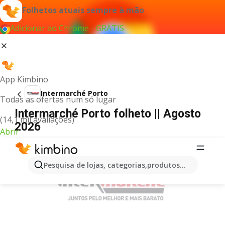
Folhetos atuais sempre à mão
Adicionar ao Chrome - GRÁTIS
App Kimbino
Intermarché Porto
Todas as ofertas num só lugar
Intermarché Porto folheto || Agosto
(14,1 mil avaliações)
2026
Abrir
PUBLICIDADE
Pesquisa de lojas, categorias,produtos...