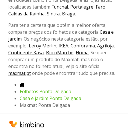
em cidades como Ponta Delgada, e as lojas estão
localizadas também
Funchal
,
Portalegre
,
Faro
,
Caldas da Rainha
,
Sintra
,
Braga
.
Para ter a certeza que obtém a melhor oferta,
compare preços dos folhetos da categoria
Casa e
jardim
. Os negócios nesta categoria estão, por
exemplo,
Leroy Merlin
,
IKEA
,
Conforama
,
Agriloja
,
Continente Kasa
,
BricoMarché
,
Hôma
. Se quer
comprar um produto do Maxmat, mas não o
encontra no folheto atual, veja o site oficial
maxmat.pt
onde pode encontrar tudo que precisa.
Folhetos Ponta Delgada
Casa e jardim Ponta Delgada
Maxmat Ponta Delgada