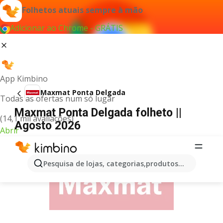
Folhetos atuais sempre à mão
Adicionar ao Chrome - GRÁTIS
App Kimbino
Maxmat Ponta Delgada
Todas as ofertas num só lugar
Maxmat Ponta Delgada folheto ||
(14,1 mil avaliações)
Agosto 2026
Abrir
PUBLICIDADE
Pesquisa de lojas, categorias,produtos...