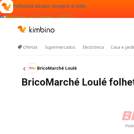
Folhetos atuais sempre à mão
Adicionar ao Chrome - GRÁTIS
Ofertas
Supermercados
Electrónica
Casa e jard
BricoMarché Loulé
BricoMarché Loulé folhet