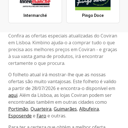
Intermarché
Pingo Doce
Confira as ofertas especiais atualizadas do Coviran
em Lisboa. Kimbino ajuda-o a comprar tudo o que
precisa aos melhores preços em Coviran - e graças
à sua vasta gama de produtos, irá encontrar
certamente o que procura.
O folheto atual irá mostrar-lhe que as nossas
ofertas são muito vantajosas. Este folheto é valido
a partir de 28/07/2026 e encontra-o disponível em
aqui
. Além da Lisboa, as lojas Coviran podem ser
encontradas também em outras cidades como
Portimão
,
Quarteira
,
Guimarães
,
Albufeira
,
Esposende
e
Faro
e outras.
Para ter a certeza que obtém a melhor oferta,