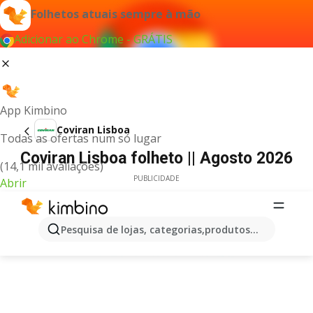
Folhetos atuais sempre à mão
Adicionar ao Chrome - GRÁTIS
App Kimbino
Coviran Lisboa
Todas as ofertas num só lugar
Coviran Lisboa folheto || Agosto 2026
(14,1 mil avaliações)
PUBLICIDADE
Abrir
Pesquisa de lojas, categorias,produtos...