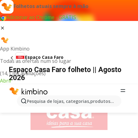
Folhetos atuais sempre à mão
Adicionar ao Chrome - GRÁTIS
App Kimbino
Espaço Casa Faro
Todas as ofertas num só lugar
Espaço Casa Faro folheto || Agosto
(14,1 mil avaliações)
2026
Abrir
PUBLICIDADE
Pesquisa de lojas, categorias,produtos...