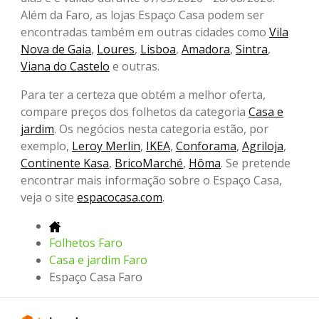
Além da Faro, as lojas Espaço Casa podem ser
encontradas também em outras cidades como
Vila
Nova de Gaia
,
Loures
,
Lisboa
,
Amadora
,
Sintra
,
Viana do Castelo
e outras.
Para ter a certeza que obtém a melhor oferta,
compare preços dos folhetos da categoria
Casa e
jardim
. Os negócios nesta categoria estão, por
exemplo,
Leroy Merlin
,
IKEA
,
Conforama
,
Agriloja
,
Continente Kasa
,
BricoMarché
,
Hôma
. Se pretende
encontrar mais informação sobre o Espaço Casa,
veja o site
espacocasa.com
.
Folhetos Faro
Casa e jardim Faro
Espaço Casa Faro