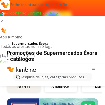
Folhetos atuais sempre à mão
Adicionar ao Chrome - GRÁTIS
App Kimbino
Supermercados Évora
Todas as ofertas num só lugar
Promoções de Supermercados Évora
(14,1 mil avaliações)
- catálogos
Abrir
Pesquisa de lojas, categorias,produtos...
Amanhecer
Lidl
Ofertas
NOVO