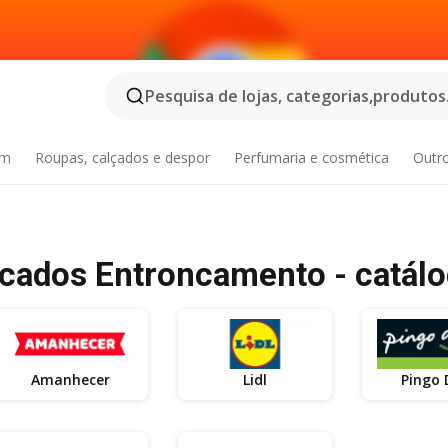
Pesquisa de lojas, categorias,produtos.
im
Roupas, calçados e despor
Perfumaria e cosmética
Outr
ados Entroncamento - catál
Amanhecer
Lidl
Pingo 