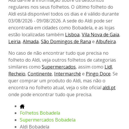
Aldi dá-lhe a informação sobre os descontos
regulares nos seus folhetos. O último folheto do
Aldi está disponível todos os dias e é válido durante
03/08/2026 - 09/08/2026. A sede do Aldi pode ser
encontrada em cidades como Bobadela, e as lojas
estão localizadas também
Lisboa
,
Vila Nova de Gaia
,
Leiria
,
Almada
,
São Domingos de Rana
e
Albufeira
.
No caso de não encontrar tudo que precisa no
folheto do Aldi, veja outros folhetos de categorias
similares como
Supermercados
, assim como
Lidl
,
Recheio
,
Continente
,
Intermarché
e
Pingo Doce
. Se
quer comprar um produto do Aldi, mas não o
encontra no folheto atual, veja o site oficial
aldi.pt
onde pode encontrar tudo que precisa.
Folhetos Bobadela
Supermercados Bobadela
Aldi Bobadela