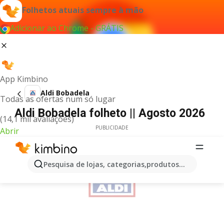
Folhetos atuais sempre à mão
Adicionar ao Chrome - GRÁTIS
App Kimbino
Aldi Bobadela
Todas as ofertas num só lugar
Aldi Bobadela folheto || Agosto 2026
(14,1 mil avaliações)
PUBLICIDADE
Abrir
Pesquisa de lojas, categorias,produtos...