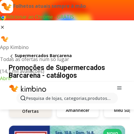
Folhetos atuais sempre à mão
Adicionar ao Chrome - GRÁTIS
App Kimbino
Supermercados Barcarena
Todas as ofertas num só lugar
Promoções de Supermercados
(14,1 mil avaliações)
Barcarena - catálogos
Abrir
Pesquisa de lojas, categorias,produtos...
Amanhecer
Meu Supe
Ofertas
NOVO