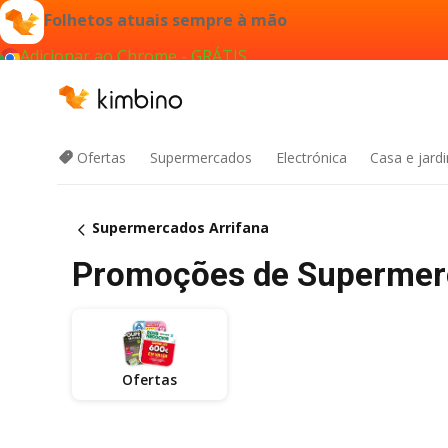
Folhetos atuais sempre à mão
Adicionar ao Chrome - GRÁTIS
Ofertas
Supermercados
Electrónica
Casa e jard
Supermercados Arrifana
Promoções de Supermerc
Ofertas