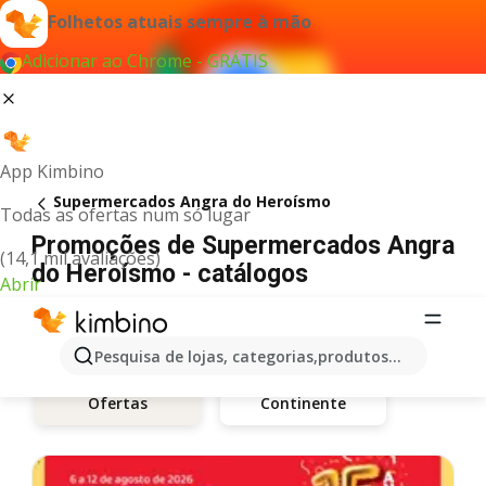
Folhetos atuais sempre à mão
Adicionar ao Chrome - GRÁTIS
App Kimbino
Supermercados Angra do Heroísmo
Todas as ofertas num só lugar
Promoções de Supermercados Angra
(14,1 mil avaliações)
do Heroísmo - catálogos
Abrir
Pesquisa de lojas, categorias,produtos...
Continente
Ofertas