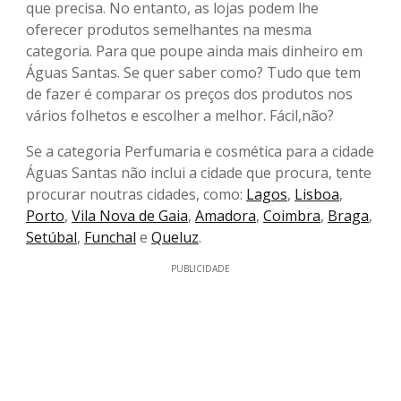
que precisa. No entanto, as lojas podem lhe
oferecer produtos semelhantes na mesma
categoria. Para que poupe ainda mais dinheiro em
Águas Santas. Se quer saber como? Tudo que tem
de fazer é comparar os preços dos produtos nos
vários folhetos e escolher a melhor. Fácil,não?
Se a categoria Perfumaria e cosmética para a cidade
Águas Santas não inclui a cidade que procura, tente
procurar noutras cidades, como:
Lagos
,
Lisboa
,
Porto
,
Vila Nova de Gaia
,
Amadora
,
Coimbra
,
Braga
,
Setúbal
,
Funchal
e
Queluz
.
PUBLICIDADE