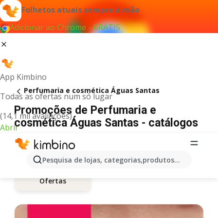
Folhetos atuais sempre à mão
Adicionar ao Chrome - GRÁTIS
App Kimbino
Perfumaria e cosmética Águas Santas
Todas as ofertas num só lugar
Promoções de Perfumaria e
(14,1 mil avaliações)
cosmética Águas Santas - catálogos
Abrir
Pesquisa de lojas, categorias,produtos...
Ofertas